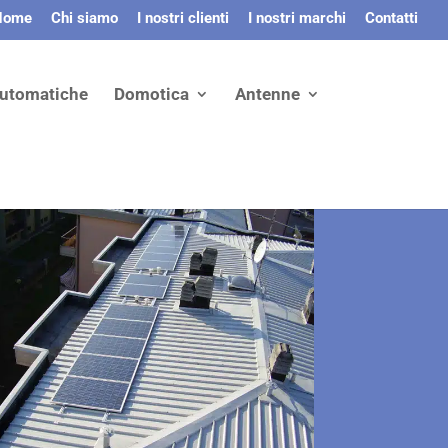
Home
Chi siamo
I nostri clienti
I nostri marchi
Contatti
automatiche
Domotica
Antenne