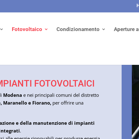
Fotovoltaico
Condizionamento
Aperture 
PIANTI FOTOVOLTAICI
di
Modena
e nei principali comuni del distretto
, Maranello e Fiorano,
per offrire una
azione e della manutenzione di impianti
integrati
.
si alle energie rinnovabili per produrre energia